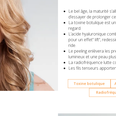
Le bel âge, la maturité s’a
d’essayer de prolonger cet
La toxine botulique est une
regard.
L’acide hyaluronique comb
pour un effet“ lift“, redes
ride.
Le peeling enlèvera les p
lumineux et une peau plus
La radiofréquence lutte c
Les fils tenseurs apporten
Toxine botulique
Radiofréq