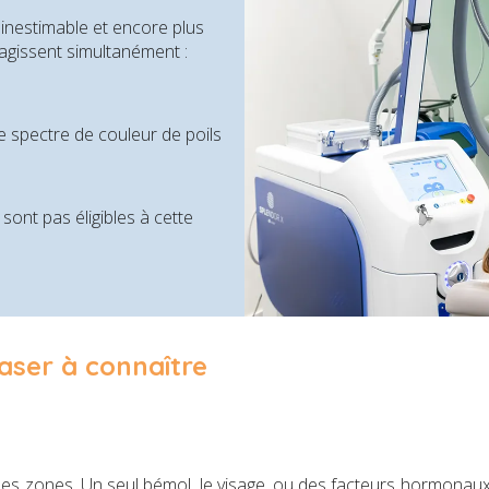
inestimable et encore plus
 agissent simultanément :
rge spectre de couleur de poils
 sont pas éligibles à cette
 laser à connaître
 les zones. Un seul bémol, le visage, ou des facteurs hormonaux v