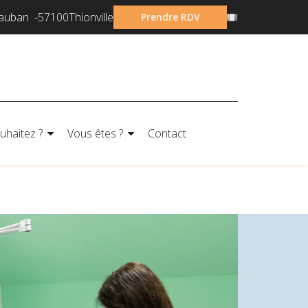
Langues
Vauban
57100
Thionville
Prendre RDV
uhaitez ?
Vous êtes ?
Contact