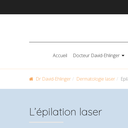
Skip
to
content
Accueil
Docteur David-Ehlinger
Menu
Dr David-Ehlinger
Dermatologie laser
Epi
L’épilation laser